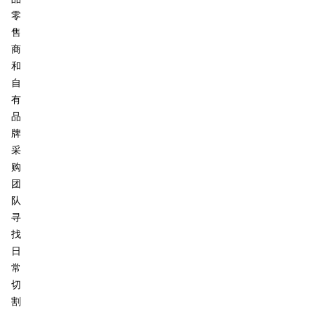
零
售
商
和
自
有
品
牌
采
购
团
队
寻
找
日
常
切
割