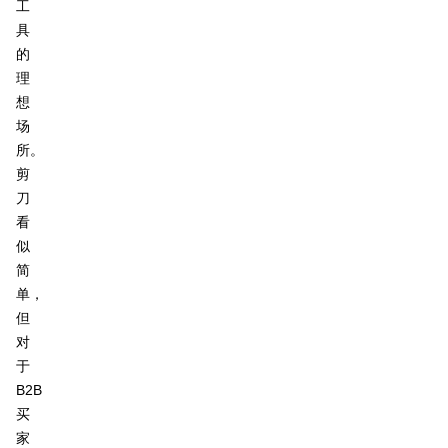
工
具
的
理
想
场
所。
剪
刀
看
似
简
单，
但
对
于
B2B
买
家