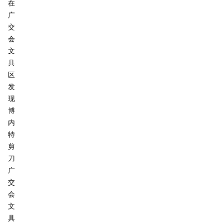
在
广
交
会
文
具
区
发
现
博
内
特
剪
刀
广
交
会
文
具