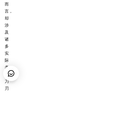
而
言，
却
涉
及
诸
多
实
际
考
量：
刀
刃
锋
利
度、
手
柄
舒