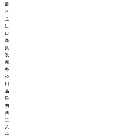
展
区
是
进​​
口
商、
批
发
商、
办
公
用
品
采
购
商、
工
艺
品