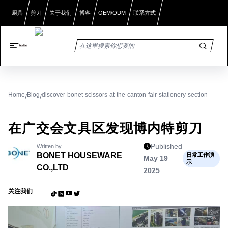
厨具
剪刀
关于我们
博客
OEM/ODM
联系方式
Home
Blog
discover-bonet-scissors-at-the-canton-fair-stationery-section
/
/
在广交会文具区发现博内特剪刀
Published
Written by
BONET HOUSEWARE
日常工作演
May 19
示
CO.,LTD
2025
关注我们