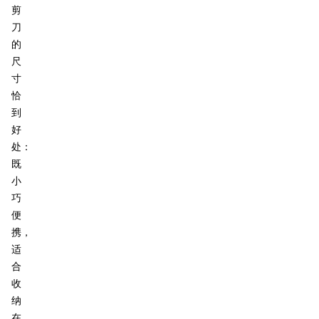
剪
刀
的
尺
寸
恰
到
好
处：
既
小
巧
便
携，
适
合
收
纳
在