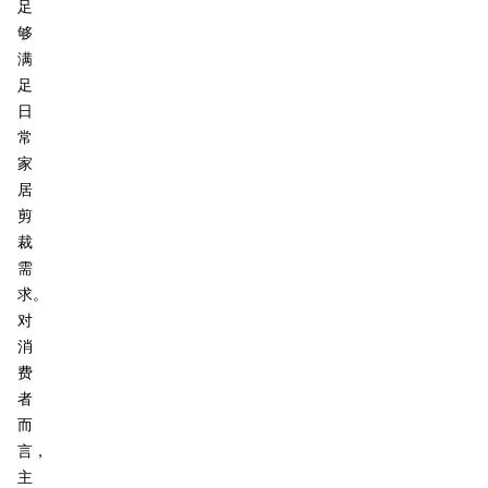
足
够
满
足
日
常
家
居
剪
裁
需
求。
对
消
费
者
而
言，
主