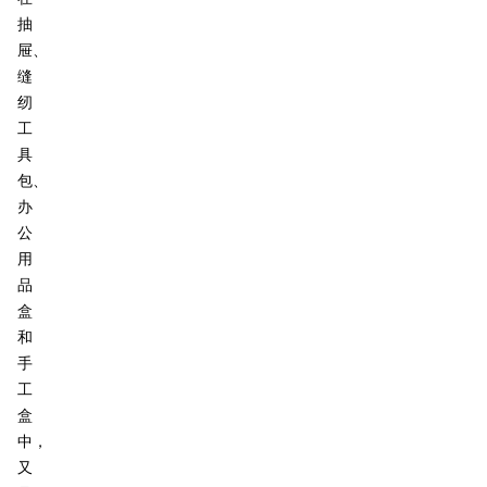
抽
屉、
缝
纫
工
具
包、
办
公
用
品
盒
和
手
工
盒
中，
又