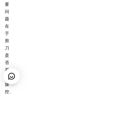
要
问
题
在
于
剪
刀
是
否
易
于
操
控、
剪
裁
是
否
干
净