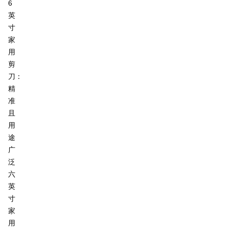
6
英
寸
家
用
剪
刀：
精
准
且
用
途
广
泛
六
英
寸
家
用