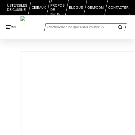
À
PROPOS
USTENSILES
BLOGUE
CISEAUX
OEM/ODM
CONTACTER
DE CUISINE
DE
NOUS
Accueil
/
Produits
/
Ciseaux polyvalents:
l<111>expérience ultime de
cisaillement de cuisine