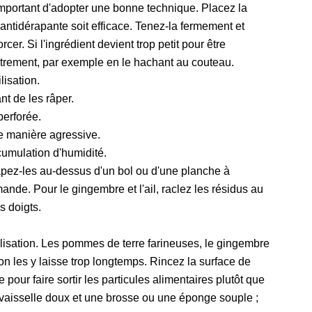
 important d'adopter une bonne technique. Placez la
antidérapante soit efficace. Tenez-la fermement et
er. Si l'ingrédient devient trop petit pour être
 autrement, par exemple en le hachant au couteau.
lisation.
t de les râper.
perforée.
de manière agressive.
cumulation d'humidité.
pez-les au-dessus d'un bol ou d'une planche à
mande. Pour le gingembre et l'ail, raclez les résidus au
s doigts.
ilisation. Les pommes de terre farineuses, le gingembre
i on les y laisse trop longtemps. Rincez la surface de
e pour faire sortir les particules alimentaires plutôt que
e vaisselle doux et une brosse ou une éponge souple ;