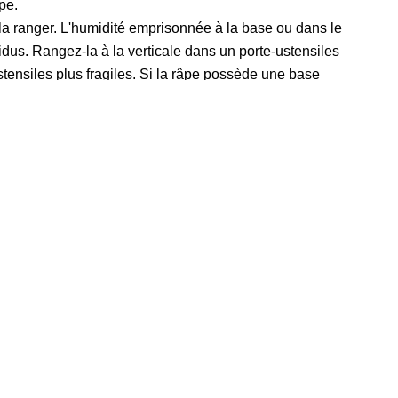
pe.
la ranger. L'humidité emprisonnée à la base ou dans le
dus. Rangez-la à la verticale dans un porte-ustensiles
 ustensiles plus fragiles. Si la râpe possède une base
raient endommager la surface de contact.
peut éparpiller les aliments si on l'utilise sans bol. Une
vient aux grandes quantités, mais elle prend plus de
e, précise et pratique pour les préparations fréquentes
de fromage ou de légumes pour cuisiner en grande
 vos tâches habituelles concernent les aromates, les
cylindrique peut être un choix pratique au quotidien.
ent, de l'espace disponible sur votre plan de travail et
e ?
uement des pommes de terre fermes. Pour une meilleure