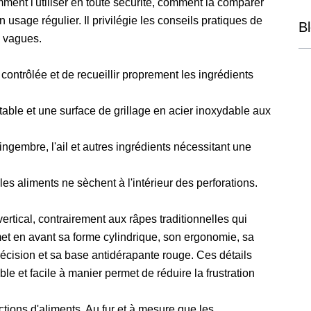
ent l'utiliser en toute sécurité, comment la comparer
 usage régulier. Il privilégie les conseils pratiques de
B
ns vagues.
contrôlée et de recueillir proprement les ingrédients
ble et une surface de grillage en acier inoxydable aux
ingembre, l'ail et autres ingrédients nécessitant une
es aliments ne sèchent à l'intérieur des perforations.
ertical, contrairement aux râpes traditionnelles qui
 met en avant sa forme cylindrique, son ergonomie, sa
récision et sa base antidérapante rouge. Ces détails
able et facile à manier permet de réduire la frustration
ctions d'aliments. Au fur et à mesure que les