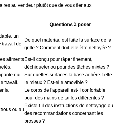
ires au vendeur plutôt que de vous fier aux
Questions à poser
dable, un
De quel matériau est faite la surface de la
 travail de
grille ? Comment doit-elle être nettoyée ?
 les aliments
Est-il conçu pour râper finement,
uetés.
déchiqueter ou pour des tâches mixtes ?
apante qui
Sur quelles surfaces la base adhère-t-elle
e travail.
le mieux ? Est-elle amovible ?
r la
Le corps de l'appareil est-il confortable
pour des mains de tailles différentes ?
Existe-t-il des instructions de nettoyage ou
 trous ou au
des recommandations concernant les
brosses ?