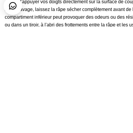
évitez d'appuyer vos doigts directement sur la surface de cou
Après lavage, laissez la râpe sécher complètement avant de 
compartiment inférieur peut provoquer des odeurs ou des rési
ou dans un tiroir, à l'abri des frottements entre la râpe et les
antidérapante, tenez-la éloignée des objets pointus qui pour
Râpe cylindrique vs. râpe plate et râpe à boîte
Une râpe plate est légère et souvent facile à rincer, mais elle 
râpe à quatre faces offre plusieurs surfaces de râpage et con
place. Une râpe cylindrique se situe entre les deux : compact
de petites et moyennes quantités.
Si vous râpez régulièrement de grandes quantités de chou, 
quantité, un outil plus grand sera peut-être plus efficace. Si
pommes de terre et la préparation rapide de repas, le modèle 
Le meilleur choix dépend de ce que vous cuisinez le plus souv
de la facilité de nettoyage de l'outil après utilisation.
FAQ pratiques
Peut-on utiliser une râpe cylindrique pour les pommes de terr
Oui. La description originale du produit mentionne spécifiq