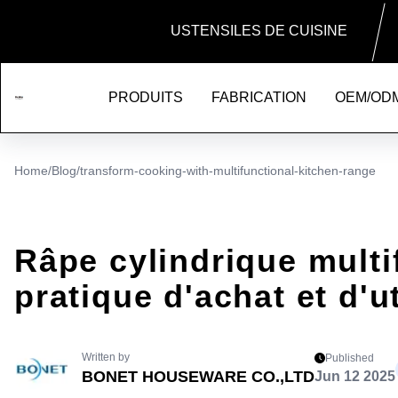
USTENSILES DE CUISINE
PRODUITS
FABRICATION
OEM/OD
Home
/
Blog
/
transform-cooking-with-multifunctional-kitchen-range
Râpe cylindrique multi
pratique d'achat et d'ut
Written by
Published
BONET HOUSEWARE CO.,LTD
Jun 12 2025