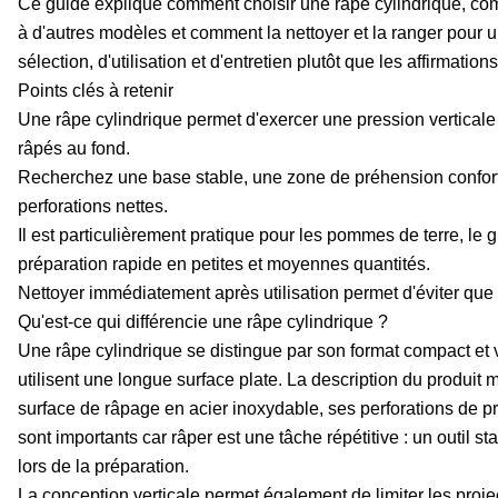
Ce guide explique comment choisir une râpe cylindrique, comm
à d'autres modèles et comment la nettoyer et la ranger pour un
sélection, d'utilisation et d'entretien plutôt que les affirmatio
Points clés à retenir
Une râpe cylindrique permet d'exercer une pression verticale 
râpés au fond.
Recherchez une base stable, une zone de préhension conforta
perforations nettes.
Il est particulièrement pratique pour les pommes de terre, le g
préparation rapide en petites et moyennes quantités.
Nettoyer immédiatement après utilisation permet d'éviter que l
Qu'est-ce qui différencie une râpe cylindrique ?
Une râpe cylindrique se distingue par son format compact et v
utilisent une longue surface plate. La description du produit
surface de râpage en acier inoxydable, ses perforations de p
sont importants car râper est une tâche répétitive : un outil st
lors de la préparation.
La conception verticale permet également de limiter les proje