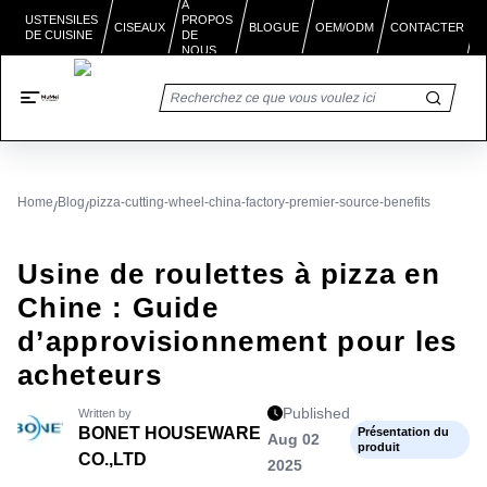
À
PROPOS
USTENSILES
BLOGUE
CISEAUX
OEM/ODM
CONTACTER
DE CUISINE
DE
NOUS
Home
Blog
pizza-cutting-wheel-china-factory-premier-source-benefits
/
/
Usine de roulettes à pizza en
Chine : Guide
d’approvisionnement pour les
acheteurs
Published
Written by
BONET HOUSEWARE
Présentation du
Aug 02
produit
CO.,LTD
2025