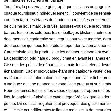
de manches et styles d'emballage.
Toutefois, la provenance géographique n'est pas un gage de q
chaque fournisseur individuellement. Il convient de se rensei
commerciale), les étapes de production réalisées en interne e
de cuisine sous marque privée, assurez-vous que le fournisse
barres, les boîtes colorées, les emballages blister et autres
documents de conformité sont requis pour votre marché, deman
de présumer que tous les produits répondent automatiquemen
Caractéristiques du produit que les acheteurs devraient éval
La description originale du produit met en avant les lames e
Ce sont des points de départ utiles, mais les acheteurs devra
échantillon. L'acier inoxydable étant une catégorie vaste, d
matériau si cette information est requise pour votre fiche produ
n'indiquez aucune nuance sur votre fiche produit ni sur l'emb
Pour les lames, testez si les ciseaux coupent proprement les 
fins, le papier sulfurisé et le carton léger. Vérifiez que les d
pointe. Un contact irrégulier peut provoquer des glissements
ergonomie pour différentes tailles de mains et la douceur des b