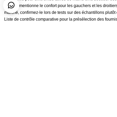
original mentionne le confort pour les gauchers et les droitiers
marché, confirmez-le lors de tests sur des échantillons plutôt
Liste de contrôle comparative pour la présélection des fourni
Zone
Que vérifier
d'évaluation
Performances de
Tranchant, alignement, coupe de la
D
la lame
pointe, régularité du tranchant
le
Conception de la
Confort de prise en main, texture de
D
poignée
surface, utilisation pour gauchers/droitiers
d
Étanchéité du pivot, fluidité d'ouverture,
L
Construction
durabilité après des coupes répétées
d
Bavures, marques de polissage, taches
C
Finition
sur la lame, ébréchures du manche
l'
Présentation en magasin, protection
L
Conditionnement
pendant le transport, exactitude de
m
l'étiquetage
Logo, couleur, illustration, validation des
Q