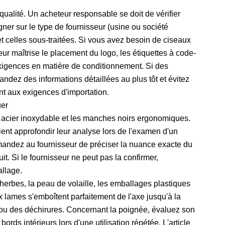
ualité. Un acheteur responsable se doit de vérifier
gner sur le type de fournisseur (usine ou société
t celles sous-traitées. Si vous avez besoin de ciseaux
ur maîtrise le placement du logo, les étiquettes à code-
 exigences en matière de conditionnement. Si des
dez des informations détaillées au plus tôt et évitez
t aux exigences d'importation.
uer
n acier inoxydable et les manches noirs ergonomiques.
ient approfondir leur analyse lors de l'examen d'un
emandez au fournisseur de préciser la nuance exacte du
it. Si le fournisseur ne peut pas la confirmer,
allage.
herbes, la peau de volaille, les emballages plastiques
eux lames s'emboîtent parfaitement de l'axe jusqu'à la
 ou des déchirures. Concernant la poignée, évaluez son
ords intérieurs lors d'une utilisation répétée. L'article