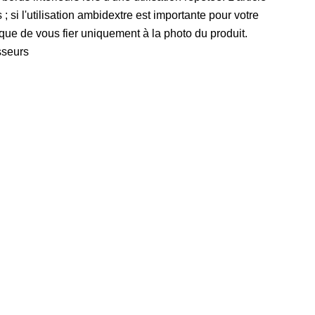
 ; si l'utilisation ambidextre est importante pour votre
 que de vous fier uniquement à la photo du produit.
sseurs
Questions à poser au fournisseur
e quel matériau sont utilisées les lames, et comment
ur tranchant est-il vérifié avant l'expédition ?
e quel matériau est faite la poignée, et est-il possible
e personnaliser la couleur ou la forme ?
a vis ou le rivet est-il réglable, et quelle norme
'inspection est appliquée ?
omment les défauts esthétiques sont-ils classés lors de
inspection finale ?
e fournisseur peut-il fournir les gabarits de découpe, les
arquages ​​sur les cartons et les détails d'emballage ?
uels sont le MOQ, le coût des échantillons, le délai de