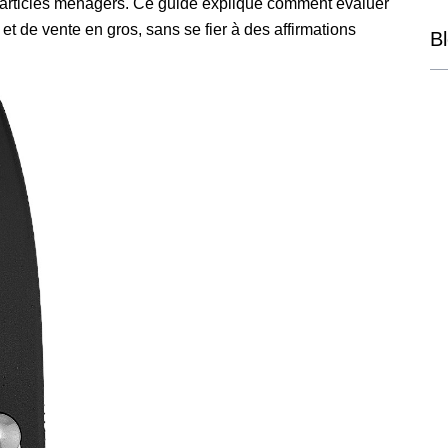
d'articles ménagers. Ce guide explique comment évaluer
t de vente en gros, sans se fier à des affirmations
B