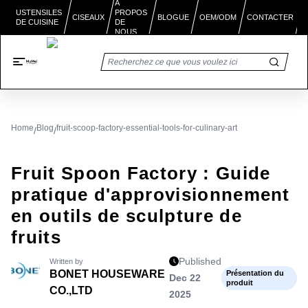
À
PROPOS
USTENSILES
BLOGUE
CISEAUX
OEM/ODM
CONTACTER
DE CUISINE
DE
NOUS
Home
Blog
fruit-scoop-factory-essential-tools-for-culinary-art
/
/
Fruit Spoon Factory : Guide
pratique d'approvisionnement
en outils de sculpture de
fruits
Published
Written by
BONET HOUSEWARE
Présentation du
Dec 22
produit
CO.,LTD
2025