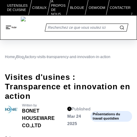
À
PROPOS
USTENSILES
BLOGUE
CISEAUX
OEM/ODM
CONTACTER
DE CUISINE
DE
NOUS
Home
Blog
factory-visits-transparency-and-innovation-in-action
/
/
Visites d'usines :
Transparence et innovation en
action
Written by
Published
BONET
Présentations du
Mar 24
HOUSEWARE
travail quotidien
2025
CO.,LTD