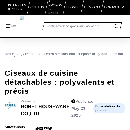
À
PROPOS
USTENSILES
BLOGUE
CISEAUX
OEM/ODM
CONTACTER
DE CUISINE
DE
NOUS
Home
Blog
detachable-kitchen-scissors-multi-purpose-utility-and-precision
/
/
Ciseaux de cuisine
détachables : polyvalents et
précis
Published
Written by
BONET HOUSEWARE
Présentation du
May 23
produit
CO.,LTD
2025
Suivez-nous