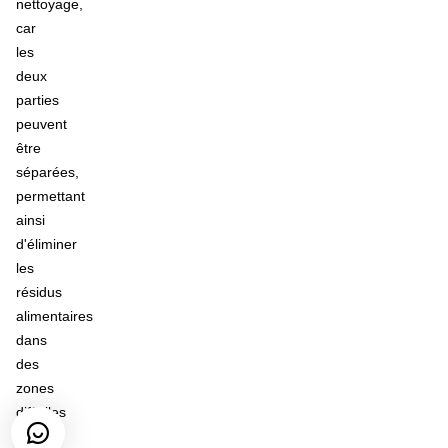
nettoyage,
car
les
deux
parties
peuvent
être
séparées,
permettant
ainsi
d'éliminer
les
résidus
alimentaires
dans
des
zones
difficiles
d'accès